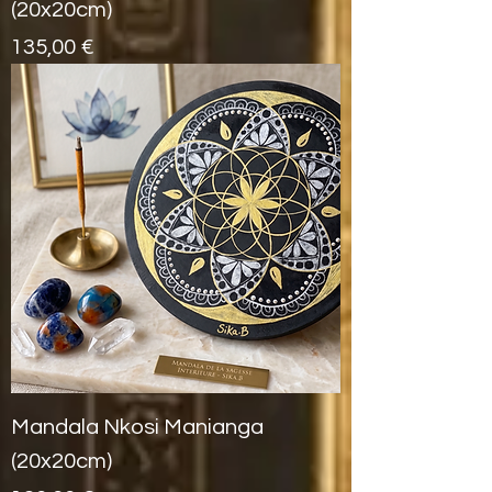
(20x20cm)
Prix
135,00 €
Mandala Nkosi Manianga
(20x20cm)