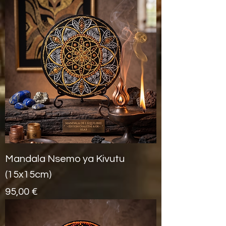
Mandala Nsemo ya Kivutu
(15x15cm)
Prix
95,00 €