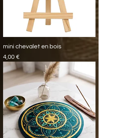
mini chevalet en bois
Prix
4,00 €