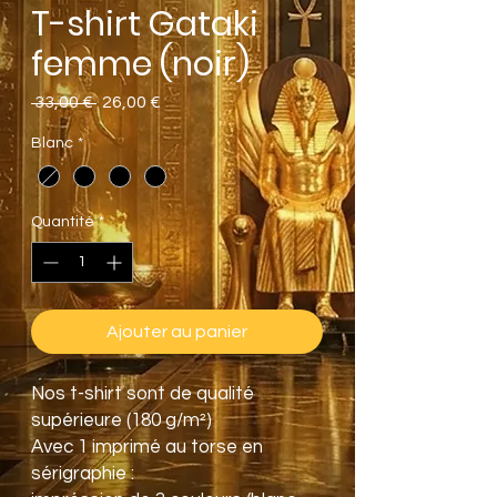
T-shirt Gataki
femme (noir)
Prix
Prix
 33,00 € 
26,00 €
original
promotionnel
Blanc
*
Quantité
*
Ajouter au panier
Nos t-shirt sont de qualité
supérieure (180 g/m²)
Avec 1 imprimé au torse en
sérigraphie :