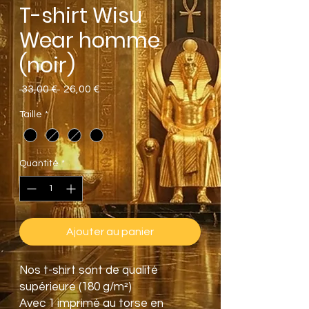
T-shirt Wisu
Wear homme
(noir)
Prix
Prix
 33,00 € 
26,00 €
original
promotionnel
Taille
*
Quantité
*
Ajouter au panier
Nos t-shirt sont de qualité
supérieure (180 g/m²)
Avec 1 imprimé au torse en