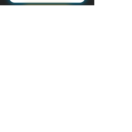
S'abonner
E-mail :
wisuwear@gmail.com
Tel :
+33 6 99 74 31 81
Termes et
Expédition et
conditions
retours
Expédition et retours
Mentions légales
Politique de
cookies