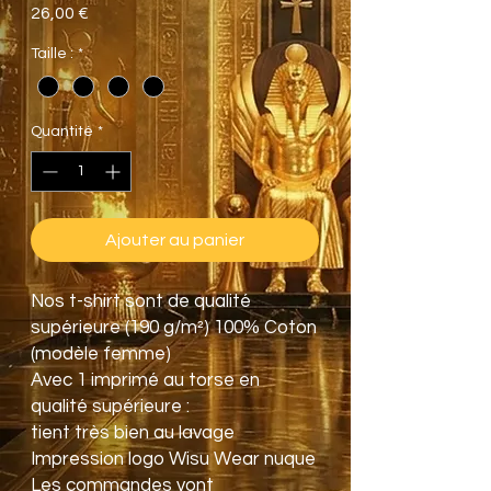
Prix
26,00 €
Taille :
*
Quantité
*
Ajouter au panier
Nos t-shirt sont de qualité
supérieure (190 g/m²) 100% Coton
(modèle femme)
Avec 1 imprimé au torse en
qualité supérieure :
tient très bien au lavage
Impression logo Wisu Wear nuque
Les commandes vont