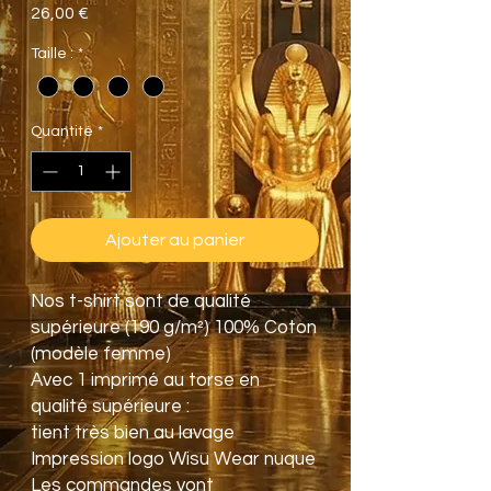
Prix
26,00 €
Taille :
*
Quantité
*
Ajouter au panier
Nos t-shirt sont de qualité
supérieure (190 g/m²) 100% Coton
(modèle femme)
Avec 1 imprimé au torse en
qualité supérieure :
tient très bien au lavage
Impression logo Wisu Wear nuque
Les commandes vont