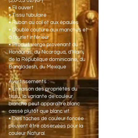
(5,0-5,3 oz/yd²)
• Fil ouvert
• Tissu tubulaire
• Ruban au col et aux épaules
• Double couture aux manches et 
à l'ourlet inférieur
• Produit vierge provenant du 
Honduras, du Nicaragua, d'Haïti, 
de la République dominicaine, du 
Bangladesh, du Mexique
Avertissements : 
• En raison des propriétés du 
tissu, la variante de couleur 
blanche peut apparaître blanc 
cassé plutôt que blanc vif.
• Des taches de couleur foncée 
peuvent être observées pour la 
couleur Natural.