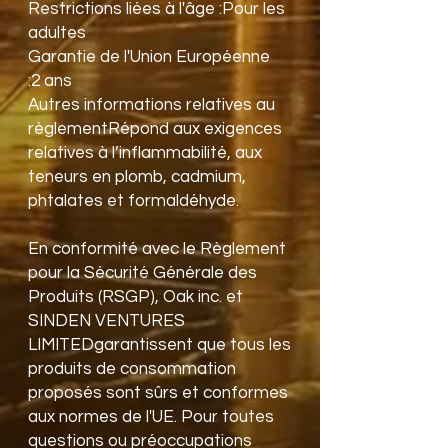
Restrictions liées à l'âge :Pour les 
adultes
Garantie de l'Union Européenne 
:2 ans
Autres informations relatives au 
règlementRépond aux exigences 
relatives à l’inflammabilité, aux 
teneurs en plomb, cadmium, 
phtalates et formaldéhyde.
En conformité avec le Règlement 
pour la Sécurité Générale des 
Produits (RSGP), 
Oak inc.
 et 
SINDEN VENTURES
LIMITED
garantissent que tous les 
produits de consommation 
proposés sont sûrs et conformes 
aux normes de l'UE. Pour toutes 
questions ou préoccupations 