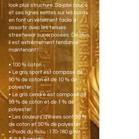
look plus structuré. Sa jolie coupe 
et ses lignes nettes sur les bords 
en font un vêtement facile à 
assortir avec les tenues 
streetwear superposées. De plus, 
il est extrêmement tendance 
maintenant !
• 100 % coton
• Le gris sport est composé de 
90 % de coton et de 10 % de 
polyester
• Le gris cendré est composé de 
99 % de coton et de 1 % de 
polyester
• Les couleurs chinées sont 50 % 
de coton et 50 % de polyester
• Poids du tissu : 170-180 g/m² 