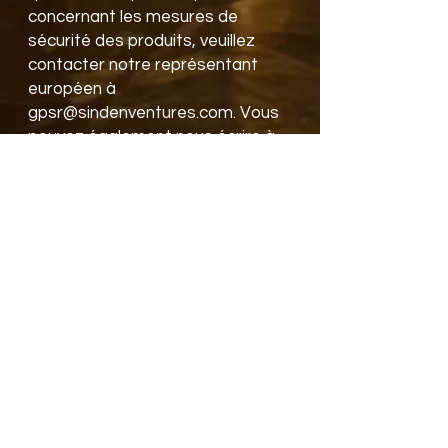
concernant les mesures de 
sécurité des produits, veuillez 
contacter notre représentant 
européen à 
gpsr@sindenventures.com
. Vous 
pouvez également nous écrire à 
123 Main Street, Anytown,
Country
 ou 
Markou Evgenikou 11,
Mesa Geitonia, 4002, Limassol,
Cyprus.
Inscrivez vous à la
Newsletter
Pour recevoir les promo et
les no
uveaux modèles