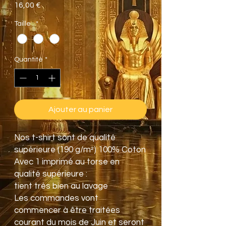
Prix
16,00 €
Taille :
*
Quantité
*
Ajouter au panier
Nos t-shirt sont de qualité
supérieure (190 g/m²) 100% Coton
Avec 1 imprimé au torse en
qualité supérieure :
tient très bien au lavage
Les commandes vont
commencer à être traitées
courant du mois de Juin et seront