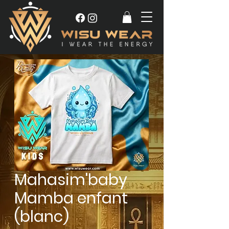
Mahasim'baby
Mamba enfant
(blanc)