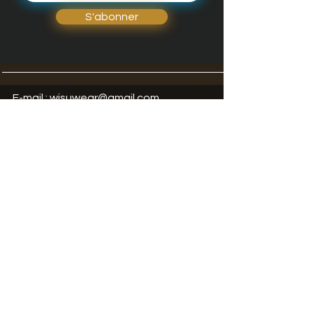
S'abonner
E-mail :
wisuwear@gmail.com
Tel :
+33 6 99 74 31 81
Termes et
Expédition et
conditions
retours
Expédition et retours
Mentions légales
Politique de
cookies